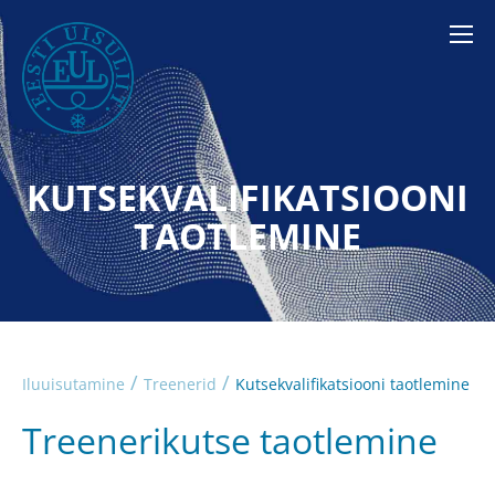
KUTSEKVALIFIKATSIOONI
TAOTLEMINE
/
/
Iluuisutamine
Treenerid
Kutsekvalifikatsiooni taotlemine
Treenerikutse taotlemine