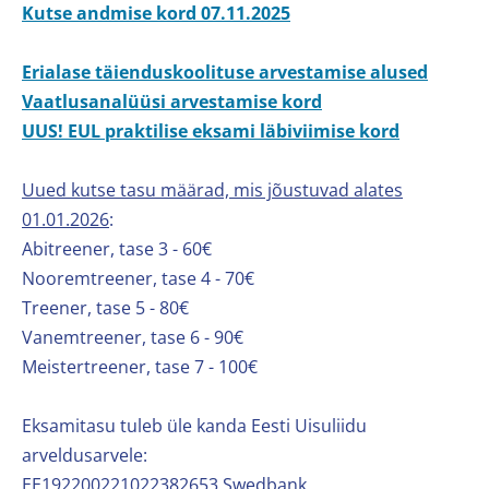
Kutse andmise kord 07.11.2025
Erialase täienduskoolituse arvestamise alused
Vaatlusanalüüsi arvestamise kord
UUS! EUL praktilise eksami läbiviimise kord
Uued kutse tasu määrad, mis jõustuvad alates
01.01.2026
:
Abitreener, tase 3 - 60€
Nooremtreener, tase 4 - 70€
Treener, tase 5 - 80€
Vanemtreener, tase 6 - 90€
Meistertreener, tase 7 - 100€
Eksamitasu tuleb üle kanda Eesti Uisuliidu
arveldusarvele:
EE192200221022382653 Swedbank