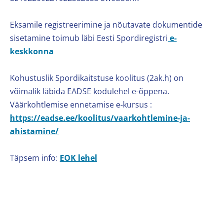
Eksamile registreerimine ja nõutavate dokumentide
sisetamine toimub läbi Eesti Spordiregistri
e-
keskkonna
Kohustuslik Spordikaitstuse koolitus (2ak.h) on
võimalik läbida EADSE kodulehel e-õppena.
Väärkohtlemise ennetamise e-kursus :
https://eadse.ee/koolitus/vaarkohtlemine-ja-
ahistamine/
Täpsem info:
EOK lehel