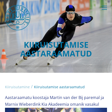
KIIRUISUTAMISE
AASTARAAMATUD
/
Kiiruisutamine
Kiiruisutamise aastaraamatud
Aastaraamatu koostaja Martin van der Bij paremal ja
Marnix Wieberdink Kia Akadeemia omanik vasakul