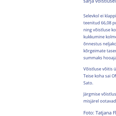
sarja võistlusel
Selevkol ei klap
teenitud 66,08 p
ning võistluse k
kukkumine kolmek
õnnestus neljak
kõrgeimate tasem
summaks hooaja 
Võistluse võitis 
Teise koha sai O
Sato.
Järgmise võistlu
misjärel ootava
Foto: Tatjana F