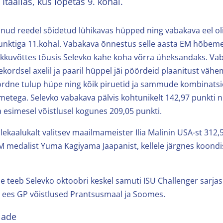
 Itaalias, kus lõpetas 9. kohal.
pinud reedel sõidetud lühikavas hüpped ning vabakava eel oli
unktiga 11.kohal. Vabakava õnnestus selle aasta EM hõbemed
okkuvõttes tõusis Selevko kahe koha võrra üheksandaks. Vab
ordsel axelil ja paaril hüppel jäi pöördeid plaanitust vähem
ordne tulup hüpe ning kõik piruetid ja sammude kombinatsi
etega. Selevko vabakava pälvis kohtunikelt 142,97 punkti n
esimesel võistlusel kogunes 209,05 punkti.
ülekaalukalt valitsev maailmameister Ilia Malinin USA-st 312,
M medalist Yuma Kagiyama Jaapanist, kellele järgnes koond
se teeb Selevko oktoobri keskel samuti ISU Challenger sarj
d ees GP võistlused Prantsusmaal ja Soomes.
lade