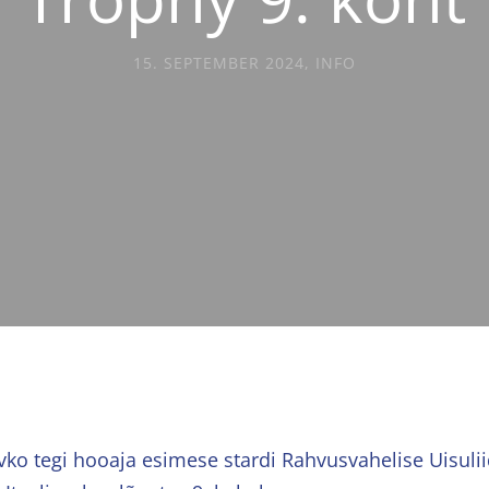
15. SEPTEMBER 2024
,
INFO
vko tegi hooaja esimese stardi Rahvusvahelise Uisuli