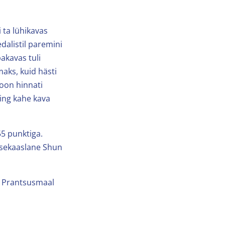
 ta lühikavas
alistil paremini
akavas tuli
aks, kuid hästi
oon hinnati
ing kahe kava
55 punktiga.
isekaaslane Shun
as Prantsusmaal