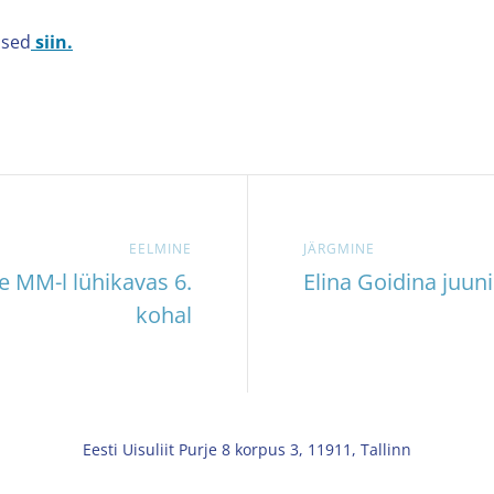
used
siin.
EELMINE
JÄRGMINE
e MM-l lühikavas 6.
Elina Goidina juun
kohal
Eesti Uisuliit Purje 8 korpus 3, 11911, Tallinn