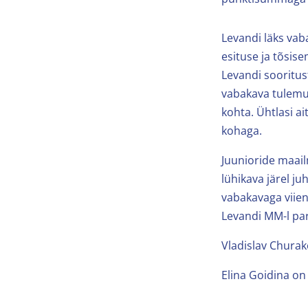
Levandi läks vab
esituse ja tõsis
Levandi sooritust
vabakava tulemu
kohta. Ühtlasi a
kohaga.
Juunioride maail
lühikava järel j
vabakavaga viien
Levandi MM-l pa
Vladislav Churak
Elina Goidina on