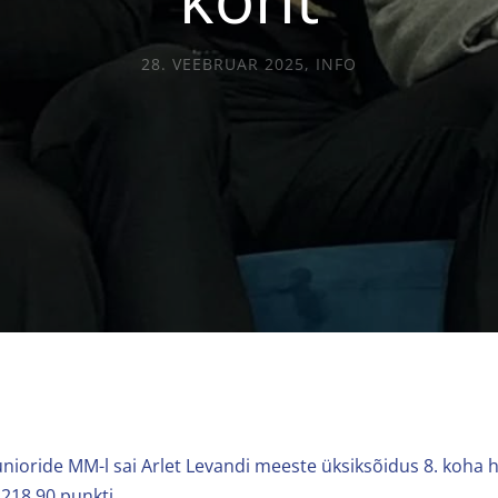
28. VEEBRUAR 2025
,
INFO
unioride MM-l sai Arlet Levandi meeste üksiksõidus 8. koha
18,90 punkti.