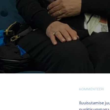
KOMMENTEERI
Iluuisutamise ju
punktisummaga 2