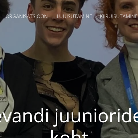
ORGANISATSIOON
ILUUISUTAMINE
KIIRUISUTAMINE
evandi juuniori
koht