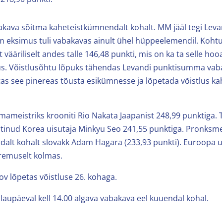
akava sõitma kaheteistkümnendalt kohalt. MM jääl tegi Leva
em eksimus tuli vabakavas ainult ühel hüppeelemendil. Koht
 vääriliselt andes talle 146,48 punkti, mis on ka ta selle ho
s. Võistlusõhtu lõpuks tähendas Levandi punktisumma va
itas see pinereas tõusta esikümnesse ja lõpetada võistlus 
mameistriks krooniti Rio Nakata Jaapanist 248,99 punktiga. 
uhtinud Korea uisutaja Minkyu Seo 241,55 punktiga. Pronksme
dalt kohalt slovakk Adam Hagara (233,93 punkti). Euroopa ui
remuselt kolmas.
ov lõpetas võistluse 26. kohaga.
 laupäeval kell 14.00 algava vabakava eel kuuendal kohal.