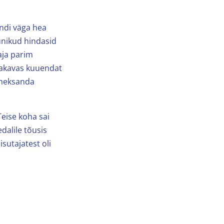
ndi väga hea
unikud hindasid
oaja parim
bakavas kuuendat
kaheksanda
Teise koha sai
dalile tõusis
sutajatest oli