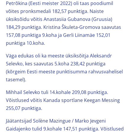
Petrõkina (Eesti meister 2022) oli taas poodiumil
võites pronksmedali 182,57 punktiga. Naiste
üksiksõidu võitis Anastasiia Gubanova (Gruusia)
184,29 punktiga. Kristina Škuleta-Gromova saavutas
157,08 punktiga 9.koha ja Gerli Liinamäe 152,01
punktiga 10.koha.
Väga edukas oli ka meeste üksiksõitja Aleksandr
Selevko, kes saavutas 5.koha 238,42 punktiga
(kõrgeim Eesti meeste punktisumma rahvusvahelisel
tasemel).
Mihhail Selevko tuli 14.kohale 209,08 punktiga.
Võistlused võitis Kanada sportlane Keegan Messing
255,07 punktiga.
Jäätantsijad Solène Mazingue / Marko Jevgeni
Gaidajenko tulid 9.kohale 147,51 punktiga. Võistlused