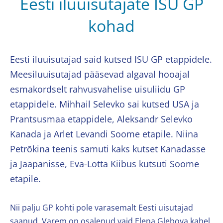
Eesti iluuisutajate ISU GP
kohad
Eesti iluuisutajad said kutsed ISU GP etappidele.
Meesiluuisutajad pääsevad algaval hooajal
esmakordselt rahvusvahelise uisuliidu GP
etappidele. Mihhail Selevko sai kutsed USA ja
Prantsusmaa etappidele, Aleksandr Selevko
Kanada ja Arlet Levandi Soome etapile. Niina
Petrõkina teenis samuti kaks kutset Kanadasse
ja Jaapanisse, Eva-Lotta Kiibus kutsuti Soome
etapile.
Nii palju GP kohti pole varasemalt Eesti uisutajad
saanud. Varem on osalenud vaid Elena Glebova kahel