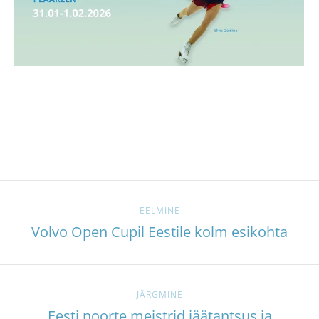
EELMINE
Volvo Open Cupil Eestile kolm esikohta
JÄRGMINE
Eesti noorte meistrid jäätantsus ja