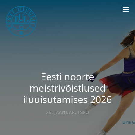
Eesti noorte
meistrivõistlused
iluuisutamises 2026
26. JAANUAR
,
INFO