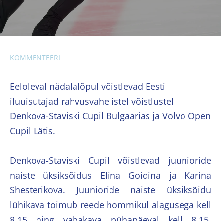
KOMMENTEERI
Eeloleval nädalalõpul võistlevad Eesti
iluuisutajad rahvusvahelistel võistlustel
Denkova-Staviski Cupil Bulgaarias ja Volvo Open
Cupil Lätis.
Denkova-Staviski Cupil võistlevad juunioride
naiste üksiksõidus Elina Goidina ja Karina
Shesterikova. Juunioride naiste üksiksõidu
lühikava toimub reede hommikul alagusega kell
8.15 ning vabakava pühapäeval kell 8.15.