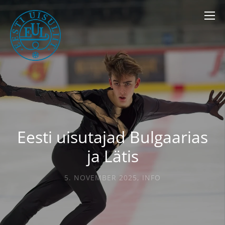
Eesti uisutajad Bulgaarias
ja Lätis
5. NOVEMBER 2025
,
INFO