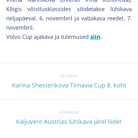
Kõigis võistlusklassides sõidetakse lühikava
neljapäeval, 6. novembril ja vabakava reedel, 7.
novembril.
Volvo Cup ajakava ja tulemused
siin
.
EELMINE
Karina Shesterikova Tirnavia Cup 8. koht
JÄRGMINE
Kaljuvere Austrias lühikava järel liider