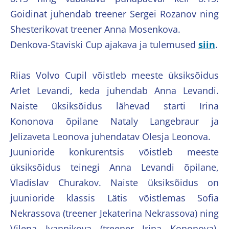
Goidinat juhendab treener Sergei Rozanov ning
Shesterikovat treener Anna Mosenkova.
Denkova-Staviski Cup ajakava ja tulemused
siin
.
Riias Volvo Cupil võistleb meeste üksiksõidus
Arlet Levandi, keda juhendab Anna Levandi.
Naiste üksiksõidus lähevad starti Irina
Kononova õpilane Nataly Langebraur ja
Jelizaveta Leonova juhendatav Olesja Leonova.
Juunioride konkurentsis võistleb meeste
üksiksõidus teinegi Anna Levandi õpilane,
Vladislav Churakov. Naiste üksiksõidus on
juunioride klassis Lätis võistlemas Sofia
Nekrassova (treener Jekaterina Nekrassova) ning
Vilena Ivannikova (treener Irina Kononova).