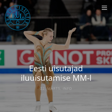
Eesti uisutajad
iluuisutamise MM-l
22. MÄRTS
,
INFO