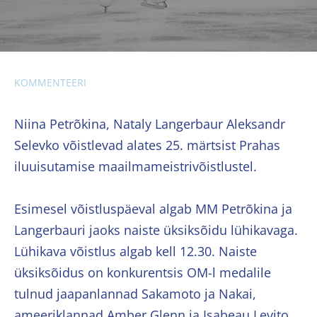
KOMMENTEERI
Niina Petrõkina, Nataly Langerbaur Aleksandr
Selevko võistlevad alates 25. märtsist Prahas
iluuisutamise maailmameistrivõistlustel.
Esimesel võistluspäeval algab MM Petrõkina ja
Langerbauri jaoks naiste üksiksõidu lühikavaga.
Lühikava võistlus algab kell 12.30. Naiste
üksiksõidus on konkurentsis OM-l medalile
tulnud jaapanlannad Sakamoto ja Nakai,
ameeriklannad Amber Glenn ja Isabeau Levito