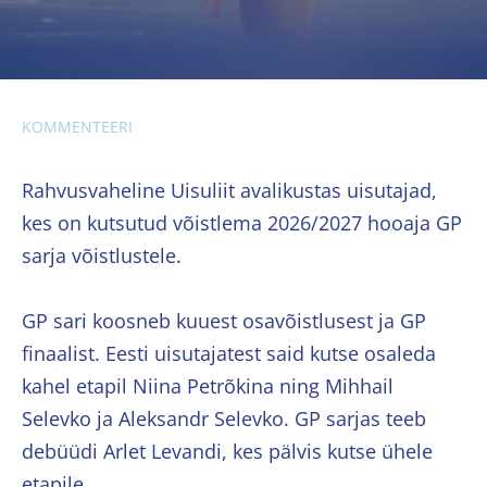
KOMMENTEERI
Rahvusvaheline Uisuliit avalikustas uisutajad,
kes on kutsutud võistlema 2026/2027 hooaja GP
sarja võistlustele.
GP sari koosneb kuuest osavõistlusest ja GP
finaalist. Eesti uisutajatest said kutse osaleda
kahel etapil Niina Petrõkina ning Mihhail
Selevko ja Aleksandr Selevko. GP sarjas teeb
debüüdi Arlet Levandi, kes pälvis kutse ühele
etapile.