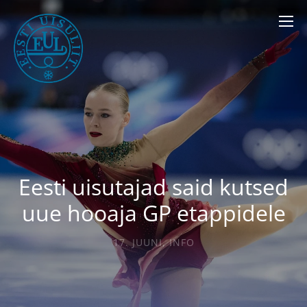
Eesti uisutajad said kutsed
uue hooaja GP etappidele
17. JUUNI
,
INFO