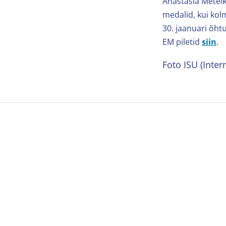
Anastasia Metelk
medalid, kui kol
30. jaanuari õhtu
EM piletid
siin
.
Foto ISU (Inter