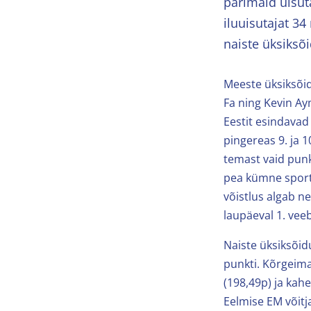
parimaid uisuta
iluuisutajat 34 
naiste üksiksõi
Meeste üksiksõid
Fa ning Kevin A
Eestit esindavad
pingereas 9. ja 
temast vaid punk
pea kümne sportl
võistlus algab ne
laupäeval 1. veeb
Naiste üksiksõid
punkti. Kõrgeim
(198,49p) ja kah
Eelmise EM võitj