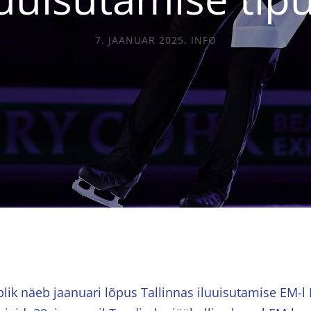
7. JAANUAR 2025
,
INFO
blik näeb jaanuari lõpus Tallinnas iluuisutamise EM-l