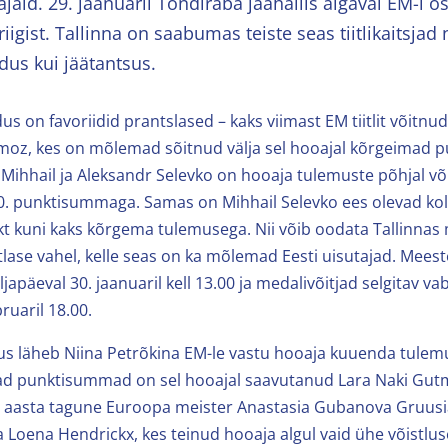
jaid. 29. jaanuaril Tondiraba jäähallis algaval EM-l o
riigist. Tallinna on saabumas teiste seas tiitlikaitsjad 
dus kui jäätantsus.
us on favoriidid prantslased – kaks viimast EM tiitlit võitn
ymoz, kes on mõlemad sõitnud välja sel hooajal kõrgeimad
 Mihhail ja Aleksandr Selevko on hooaja tulemuste põhjal või
10. punktisummaga. Samas on Mihhail Selevko ees olevad kol
t kuni kaks kõrgema tulemusega. Nii võib oodata Tallinnas 
ase vahel, kelle seas on ka mõlemad Eesti uisutajad. Meest
ljapäeval 30. jaanuaril kell 13.00 ja medalivõitjad selgitav 
ruaril 18.00.
us läheb Niina Petrõkina EM-le vastu hooaja kuuenda tulem
ad punktisummad on sel hooajal saavutanud Lara Naki Gutm
e aasta tagune Euroopa meister Anastasia Gubanova Gruusia
a Loena Hendrickx, kes teinud hooaja algul vaid ühe võistlus