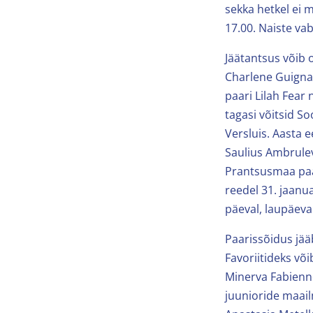
sekka hetkel ei 
17.00. Naiste vab
Jäätantsus võib o
Charlene Guignar
paari Lilah Fear
tagasi võitsid S
Versluis. Aasta 
Saulius Ambrulev
Prantsusmaa paar
reedel 31. jaanua
päeval, laupäeval
Paarissõidus jääb
Favoriitideks võ
Minerva Fabienne
juunioride maail