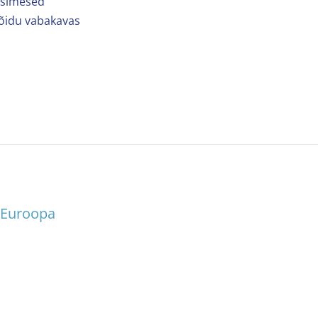
 esimesed
sõidu vabakavas
e Euroopa