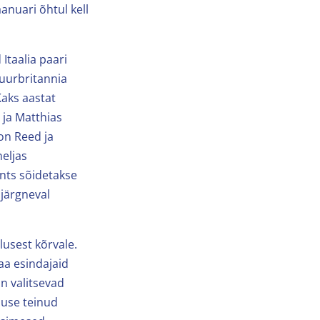
anuari õhtul kell
 Itaalia paari
uurbritannia
Kaks aastat
 ja Matthias
on Reed ja
neljas
nts sõidetakse
 järgneval
tlusest kõrvale.
aa esindajaid
n valitsevad
muse teinud