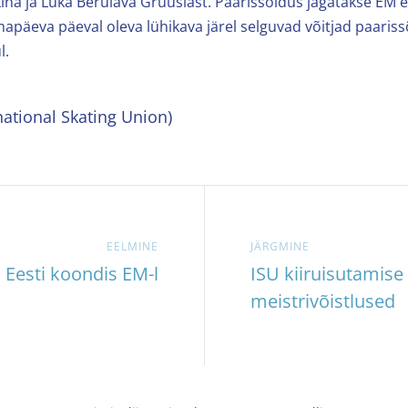
ina ja Luka Berulava Gruusiast. Paarissõidus jagatakse EM
mapäeva päeval oleva lühikava järel selguvad võitjad paaris
l.
national Skating Union)
EELMINE
JÄRGMINE
Eesti koondis EM-l
ISU kiiruisutamis
meistrivõistlused