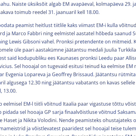
mahu. Naiste üksiksõit algab EM avapäeval, kolmapäeva 29. ja
akava toimub reedel 31. jaanuaril kell 18.00.
odata peamist heitlust tiitlile kaks viimast EM-i kulla võitnud
d ja Marco Fabbri ning eelmistel aastatel hõbeda saanud S
 ning Lewis Gibsoni vahel. Pronksi pretendente on mitmeid. 
oomele üle paari aastakümne jäätantsu medali Juulia Turkkila
eest said kodupubliku ees Kaunases pronksi Leedu paar Allis
icius. Sel hooajal on tugevaid esitusi teinud ka eelmise EM 
 Evgenia Lopareva ja Geoffrey Brissaud. Jäätantsu rütmita
ril algusega 12.30 ning jäätantsu vabatants on kavas sellele
, 13.00.
 eelmisel EM-l tiitli võitnud Itaalia paar vigastuse tõttu võis
ib pidada sel hooaja GP sarja finaalvõistluse võitnud Saksam
 Haset ja Nikita Volodini. Nende peamisteks ohustajateks o
mameistrid ja võistlevatest paaridest sel hooajal teise tule