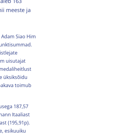
saleb 163
nii meeste ja
ud Adam Siao Him
 punktisummad.
stlejate
m uisutajat
medaliheitlust
e üksiksõidu
vabakava toimub
usega 187,57
ann Itaaliast
st (195,91p).
e, esikuuiku