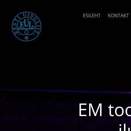
ESILEHT
KONTAKT
EM too
i