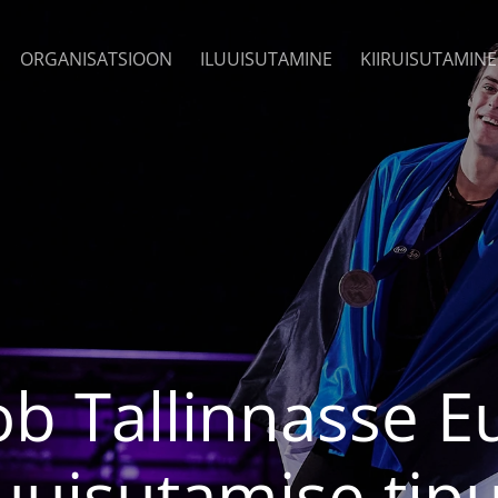
ORGANISATSIOON
ILUUISUTAMINE
KIIRUISUTAMINE
b Tallinnasse 
luuisutamise tip