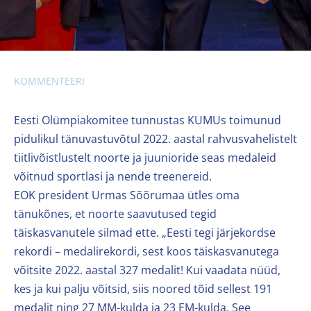
KOMMENTEERI
Eesti Olümpiakomitee tunnustas KUMUs toimunud
pidulikul tänuvastuvõtul 2022. aastal rahvusvahelistelt
tiitlivõistlustelt noorte ja juunioride seas medaleid
võitnud sportlasi ja nende treenereid.
EOK president Urmas Sõõrumaa ütles oma
tänukõnes, et noorte saavutused tegid
täiskasvanutele silmad ette. „Eesti tegi järjekordse
rekordi – medalirekordi, sest koos täiskasvanutega
võitsite 2022. aastal 327 medalit! Kui vaadata nüüd,
kes ja kui palju võitsid, siis noored tõid sellest 191
medalit ning 27 MM-kulda ja 23 EM-kulda. See