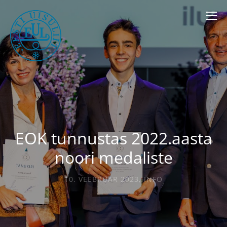
EOK tunnustas 2022.aasta
noori medaliste
10. VEEBRUAR 2023
,
INFO