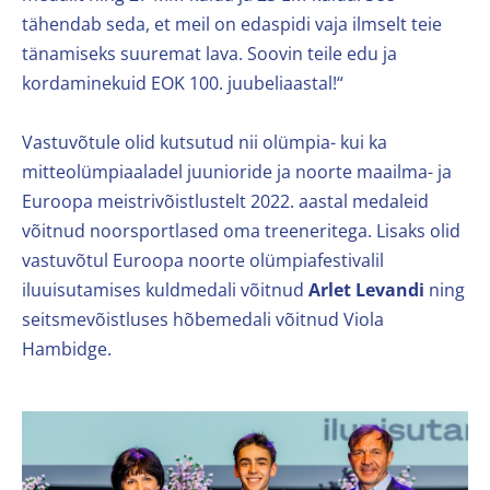
tähendab seda, et meil on edaspidi vaja ilmselt teie
tänamiseks suuremat lava. Soovin teile edu ja
kordaminekuid EOK 100. juubeliaastal!“
Vastuvõtule olid kutsutud nii olümpia- kui ka
mitteolümpiaaladel juunioride ja noorte maailma- ja
Euroopa meistrivõistlustelt 2022. aastal medaleid
võitnud noorsportlased oma treeneritega. Lisaks olid
vastuvõtul Euroopa noorte olümpiafestivalil
iluuisutamises kuldmedali võitnud
Arlet Levandi
ning
seitsmevõistluses hõbemedali võitnud Viola
Hambidge.