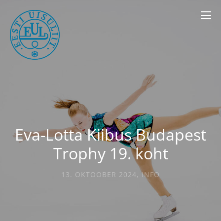
Eva-Lotta Kiibus Budapest
Trophy 19. koht
13. OKTOOBER 2024
,
INFO