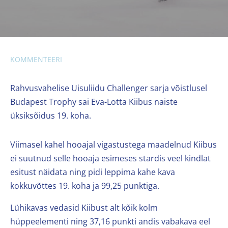
KOMMENTEERI
Rahvusvahelise Uisuliidu Challenger sarja võistlusel
Budapest Trophy sai Eva-Lotta Kiibus naiste
üksiksõidus 19. koha.
Viimasel kahel hooajal vigastustega maadelnud Kiibus
ei suutnud selle hooaja esimeses stardis veel kindlat
esitust näidata ning pidi leppima kahe kava
kokkuvõttes 19. koha ja 99,25 punktiga.
Lühikavas vedasid Kiibust alt kõik kolm
hüppeelementi ning 37,16 punkti andis vabakava eel