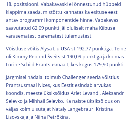
18. positsiooni. Vabakavaski ei õnnestunud hüppeid
klappima saada, mistõttu kannatas ka esituse eest
antav programmi komponentide hinne. Vabakavas
saavutatud 62,09 punkti jäi oluliselt maha Kiibuse
varasematest parematest tulemustest.
Võistluse võitis Alysa Liu USA-st 192,77 punktiga. Teine
oli Kimmy Repond Šveitsist 190,09 punktiga ja kolmas
Lorine Schild Prantsusmaalt, kes kogus 179,90 punkti.
Järgmisel nädalal toimub Challenger seeria võistlus
Prantsusmaal Nices, kus Eestit esindab arvukas
koondis, meeste üksiksõidus Arlet Levandi, Aleksandr
Selevko ja Mihhail Selevko. Ka naiste üksiksõidus on
väljas kolm uisutajat Nataly Langebraur, Kristina
Lisovskaja ja Niina Petrõkina.