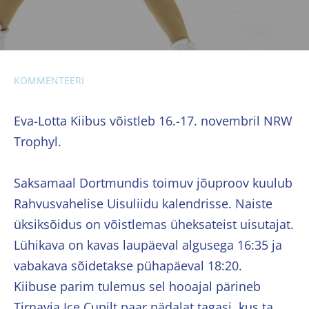
KOMMENTEERI
Eva-Lotta Kiibus võistleb 16.-17. novembril NRW
Trophyl.
Saksamaal Dortmundis toimuv jõuproov kuulub
Rahvusvahelise Uisuliidu kalendrisse. Naiste
üksiksõidus on võistlemas üheksateist uisutajat.
Lühikava on kavas laupäeval algusega 16:35 ja
vabakava sõidetakse pühapäeval 18:20.
Kiibuse parim tulemus sel hooajal pärineb
Tirnavia Ice Cupilt paar nädalat tagasi, kus ta