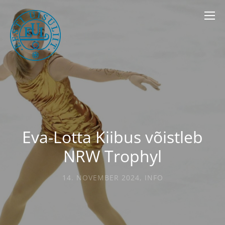
Eva-Lotta Kiibus võistleb
NRW Trophyl
14. NOVEMBER 2024
,
INFO