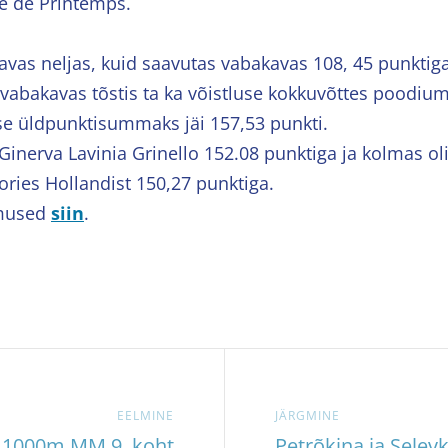
e de Printemps.
ikavas neljas, kuid saavutas vabakavas 108, 45 punkti
vabakavas tõstis ta ka võistluse kokkuvõttes poodiu
se üldpunktisummaks jäi 157,53 punkti.
Ginerva Lavinia Grinello 152.08 punktiga ja kolmas ol
ories Hollandist 150,27 punktiga.
emused
siin
.
EELMINE
JÄRGMINE
v 1000m MM 9. koht
Petrõkina ja Sele