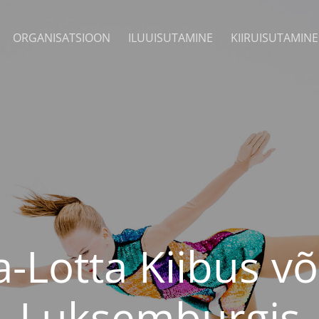
ORGANISATSIOON
ILUUISUTAMINE
KIIRUISUTAMINE
a-Lotta Kiibus või
Luksemburgis