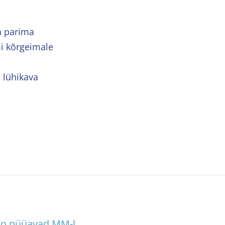
ga parima
mi kõrgeimale
i lühikava
vko püüavad MM-l