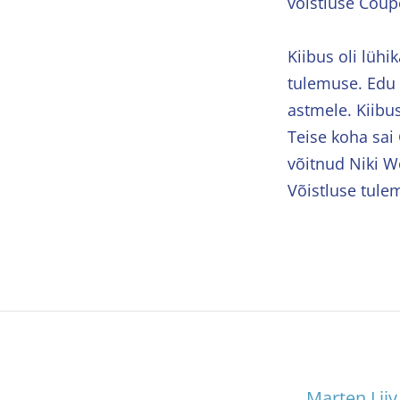
võistluse Coup
Kiibus oli lüh
tulemuse. Edu 
astmele. Kiibu
Teise koha sai 
võitnud Niki W
Võistluse tul
Marten Lii