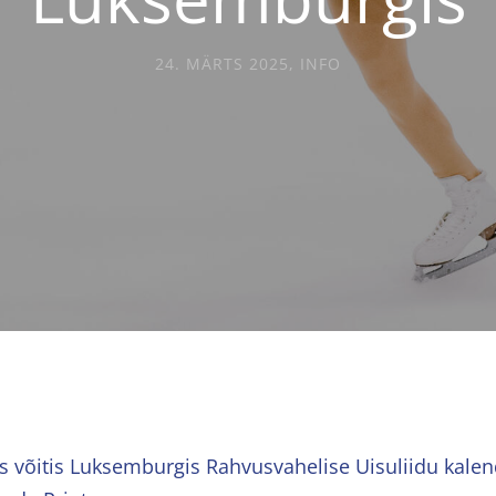
24. MÄRTS 2025
,
INFO
us võitis Luksemburgis Rahvusvahelise Uisuliidu kale