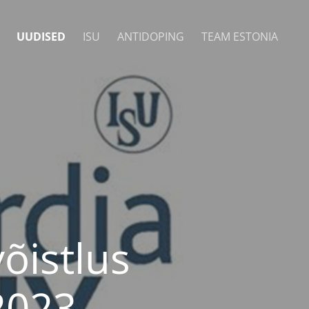
UUDISED
ISU
ANTIDOPING
TEAM ESTONIA
õistlus
2023