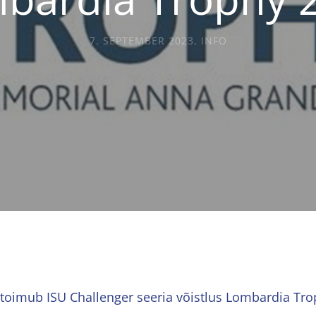
7. SEPTEMBER 2023
,
INFO
 toimub ISU Challenger seeria võistlus Lombardia Tro