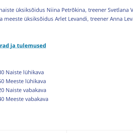
 naiste üksiksõidus Niina Petrõkina, treener Svetlana 
a meeste üksiksõidus Arlet Levandi, treener Anna Le
rrad ja tulemused
30 Naiste lühikava
50 Meeste lühikava
20 Naiste vabakava
:40 Meeste vabakava