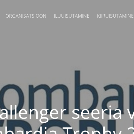
ORGANISATSIOON
ILUUISUTAMINE
KIIRUISUTAMINE
allenger seeria v
bardia Trophy 