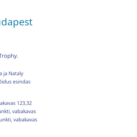
Budapest
 Trophy.
a ja Nataly
õidus esindas
bakavas 123,32
unkti, vabakavas
punkti, vabakavas