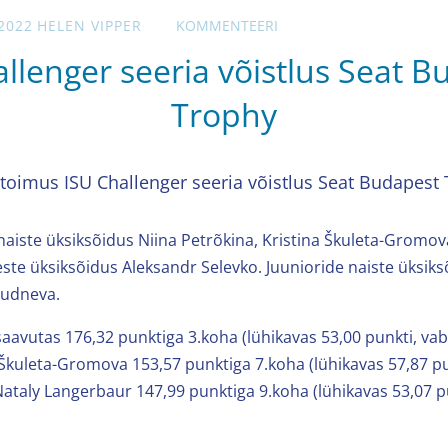
2022
HELEN VIPPER
KOMMENTEERI
llenger seeria võistlus Seat 
Trophy
 toimus ISU Challenger seeria võistlus Seat Budapest
 naiste üksiksõidus Niina Petrõkina, Kristina Škuleta-Gromov
te üksiksõidus Aleksandr Selevko. Juunioride naiste üksiks
Rudneva.
saavutas 176,32 punktiga 3.koha (lühikavas 53,00 punkti, va
a Škuleta-Gromova 153,57 punktiga 7.koha (lühikavas 57,87 p
 Nataly Langerbaur 147,99 punktiga 9.koha (lühikavas 53,07 