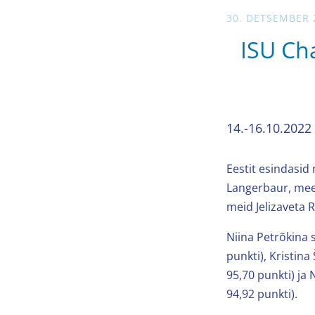
30. DETSEMBER 
ISU Cha
14.-16.10.2022
Eestit esindasid
Langerbaur, mees
meid Jelizaveta 
Niina Petrõkina 
punkti), Kristin
95,70 punkti) ja
94,92 punkti).