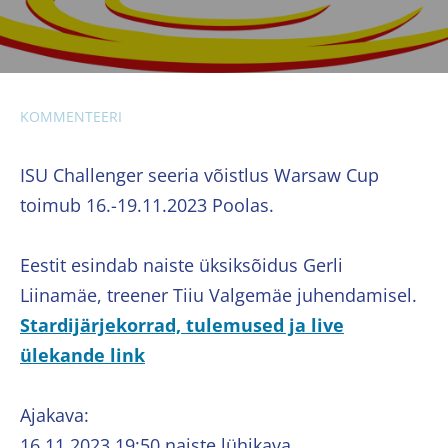
KOMMENTEERI
ISU Challenger seeria võistlus Warsaw Cup
toimub 16.-19.11.2023 Poolas.
Eestit esindab naiste üksiksõidus Gerli
Liinamäe, treener Tiiu Valgemäe juhendamisel.
Stardijärjekorrad, tulemused ja live
ülekande link
Ajakava:
16.11.2023 19:50 naiste lühikava