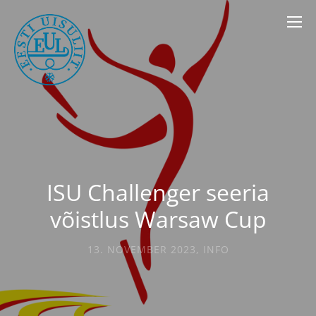
ISU Challenger seeria
võistlus Warsaw Cup
13. NOVEMBER 2023
,
INFO