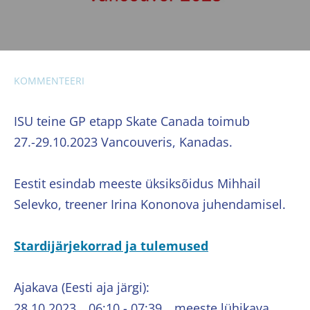
KOMMENTEERI
ISU teine GP etapp Skate Canada toimub
27.-29.10.2023 Vancouveris, Kanadas.
Eestit esindab meeste üksiksõidus Mihhail
Selevko, treener Irina Kononova juhendamisel.
Stardijärjekorrad ja tulemused
Ajakava (Eesti aja järgi):
28.10.2023 06:10 - 07:39 meeste lühikava