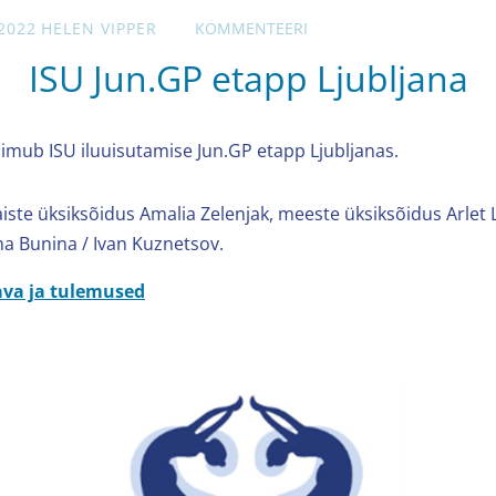
2022
HELEN VIPPER
KOMMENTEERI
ISU Jun.GP etapp Ljubljana
oimub ISU iluuisutamise Jun.GP etapp Ljubljanas.
aiste üksiksõidus Amalia Zelenjak, meeste üksiksõidus Arlet 
na Bunina / Ivan Kuznetsov.
ava ja tulemused