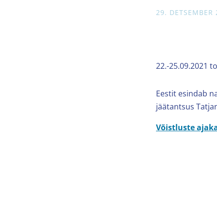
29. DETSEMBER 
22.-25.09.2021 t
Eestit esindab n
jäätantsus Tatja
Võistluste ajak