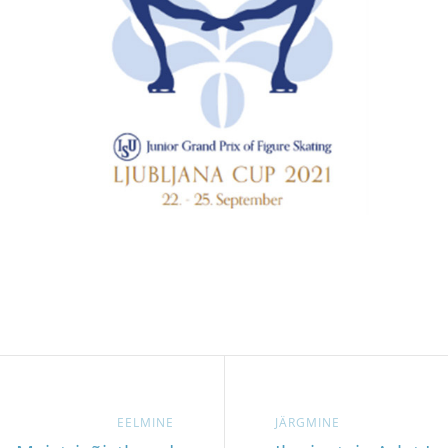
EELMINE
JÄRGMINE