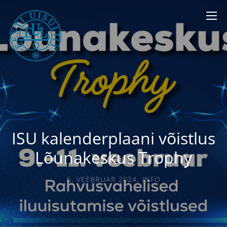
ISU kalenderplaani võistlus
Lõunakeskus Trophy
6. VEEBRUAR 2024
,
INFO