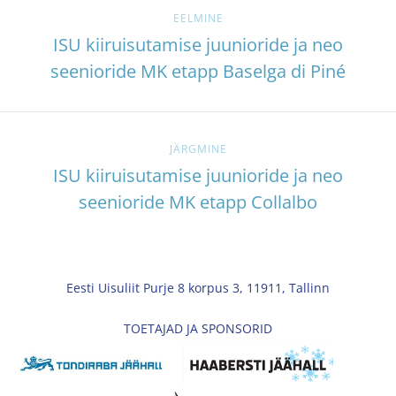
EELMINE
ISU kiiruisutamise juunioride ja neo
seenioride MK etapp Baselga di Piné
JÄRGMINE
ISU kiiruisutamise juunioride ja neo
seenioride MK etapp Collalbo
Eesti Uisuliit Purje 8 korpus 3, 11911, Tallinn
TOETAJAD JA SPONSORID