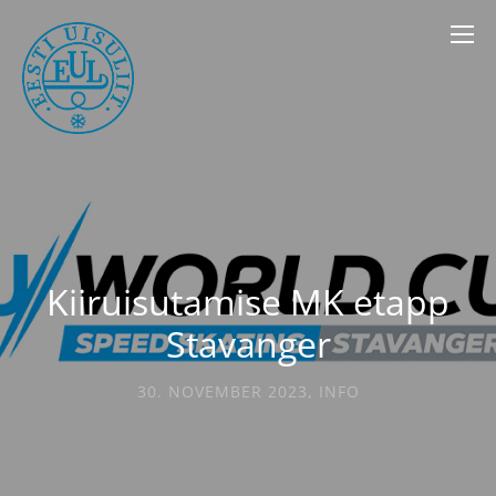
Kiiruisutamise MK etapp
Stavanger
30. NOVEMBER 2023
,
INFO