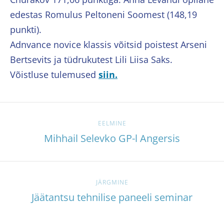
edestas Romulus Peltoneni Soomest (148,19
punkti).
Adnvance novice klassis võitsid poistest Arseni
Bertsevits ja tüdrukutest Lili Liisa Saks.
Võistluse tulemused
siin.
EELMINE
Mihhail Selevko GP-l Angersis
JÄRGMINE
Jäätantsu tehnilise paneeli seminar