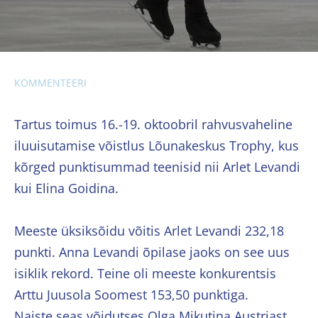
KOMMENTEERI
Tartus toimus 16.-19. oktoobril rahvusvaheline
iluuisutamise võistlus Lõunakeskus Trophy, kus
kõrged punktisummad teenisid nii Arlet Levandi
kui Elina Goidina.
Meeste üksiksõidu võitis Arlet Levandi 232,18
punkti. Anna Levandi õpilase jaoks on see uus
isiklik rekord. Teine oli meeste konkurentsis
Arttu Juusola Soomest 153,50 punktiga.
Naiste seas võidutses Olga Mikutina Austriast