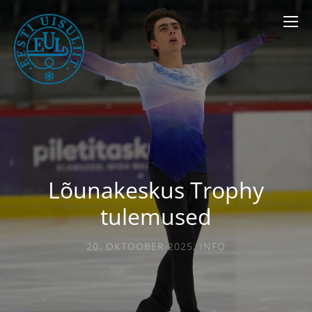
Lõunakeskus Trophy
tulemused
20. OKTOOBER 2025
,
INFO