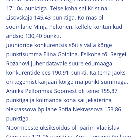
171,04 punktiga. Teise koha sai Kristina
Lisovskaja 145,43 punktiga. Kolmas oli
soomlane Minja Peltonen, kellele kohtunikud
andsid 130,40 punkti.
Juunioride konkurentsis sõitis välja kõrge
punktisumma Elina Goidina. Esikoha tõi Sergei
Rozanovi juhendatavale suure edumaaga
konkurentide ees 190,91 punkti. Ka tema jaoks
on tegemist karjääri kõrgeima punktisummaga.
Annika Pellonmaa Soomest oli teine 155,87
punktiga ja kolmanda koha sai Jekaterina
Nekrassova õpilane Sofia Nekrassova 153,86
punktiga.
Noormeeste üksiksõidus oli parim Vladislav
Churakov 171,06 punktiga. Anna Levandi õpilane