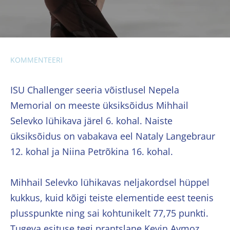
KOMMENTEERI
ISU Challenger seeria võistlusel Nepela
Memorial on meeste üksiksõidus Mihhail
Selevko lühikava järel 6. kohal. Naiste
üksiksõidus on vabakava eel Nataly Langebraur
12. kohal ja Niina Petrõkina 16. kohal.
Mihhail Selevko lühikavas neljakordsel hüppel
kukkus, kuid kõigi teiste elementide eest teenis
plusspunkte ning sai kohtunikelt 77,75 punkti.
Tugeva esituse tegi prantslane Kevin Aymoz