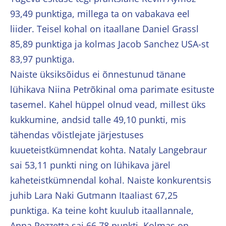
93,49 punktiga, millega ta on vabakava eel
liider. Teisel kohal on itaallane Daniel Grassl
85,89 punktiga ja kolmas Jacob Sanchez USA-st
83,97 punktiga.
Naiste üksiksõidus ei õnnestunud tänane
lühikava Niina Petrõkinal oma parimate esituste
tasemel. Kahel hüppel olnud vead, millest üks
kukkumine, andsid talle 49,10 punkti, mis
tähendas võistlejate järjestuses
kuueteistkümnendat kohta. Nataly Langebraur
sai 53,11 punkti ning on lühikava järel
kaheteistkümnendal kohal. Naiste konkurentsis
juhib Lara Naki Gutmann Itaaliast 67,25
punktiga. Ka teine koht kuulub itaallannale,
Anna Pezzetta sai 66,78 punkti. Kolmas on