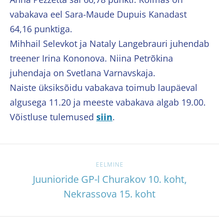
vabakava eel Sara-Maude Dupuis Kanadast
64,16 punktiga.
Mihhail Selevkot ja Nataly Langebrauri juhendab
treener Irina Kononova. Niina Petrõkina
juhendaja on Svetlana Varnavskaja.
Naiste üksiksõidu vabakava toimub laupäeval
algusega 11.20 ja meeste vabakava algab 19.00.
Võistluse tulemused
siin
.
EELMINE
Juunioride GP-l Churakov 10. koht,
Nekrassova 15. koht