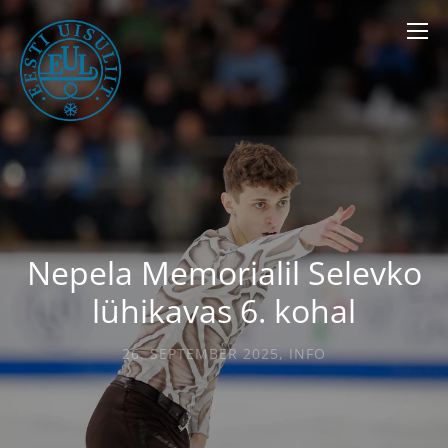
Nepela Memorialil Selevko
lühikavas 6. kohal
26. SEPTEMBER 2025
,
INFO