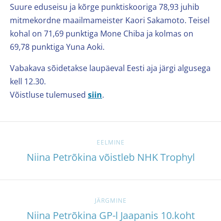
Suure eduseisu ja kõrge punktiskooriga 78,93 juhib
mitmekordne maailmameister Kaori Sakamoto. Teisel
kohal on 71,69 punktiga Mone Chiba ja kolmas on
69,78 punktiga Yuna Aoki.
Vabakava sõidetakse laupäeval Eesti aja järgi algusega
kell 12.30.
Võistluse tulemused
siin
.
EELMINE
Niina Petrõkina võistleb NHK Trophyl
JÄRGMINE
Niina Petrõkina GP-l Jaapanis 10.koht