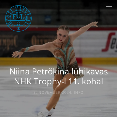
Niina Petrõkina lühikavas
NHK Trophy-l 11. kohal
8. NOVEMBER 2024
,
INFO