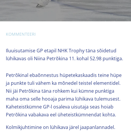
KOMMENTEERI
Iluuisutamise GP etapil NHK Trophy täna sõidetud
lühikavas oli Niina Petrõkina 11. kohal 52.98 punktiga.
Petrõkinal ebaõnnestus hüpetekaskaadis teine hüpe
ja punkte tuli vähem ka mõnedel teistel elementidel.
Nii jäi Petrõkina täna rohkem kui kümne punktiga
maha oma selle hooaja parima lühikava tulemusest.
Kaheteistkümne GP-l osaleva uisutaja seas hoiab
Petrõkina vabakava eel üheteistkümnendat kohta.
Kolmikjuhtimine on lühikava järel jaapanlannadel.