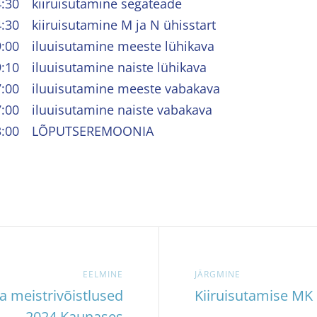
:30 kiiruisutamine segateade
30 kiiruisutamine M ja N ühisstart
:00 iluuisutamine meeste lühikava
:10 iluuisutamine naiste lühikava
:00 iluuisutamine meeste vabakava
:00 iluuisutamine naiste vabakava
13:00 LÕPUTSEREMOONIA
EELMINE
JÄRGMINE
a meistrivõistlused
Kiiruisutamise MK 
2024 Kaunases