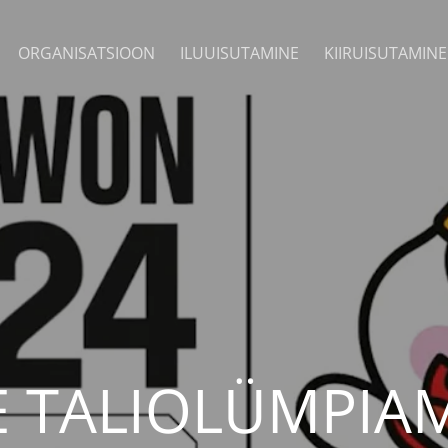
ORGANISATSIOON
ILUUISUTAMINE
KIIRUISUTAMINE
 TALIOLÜMPI