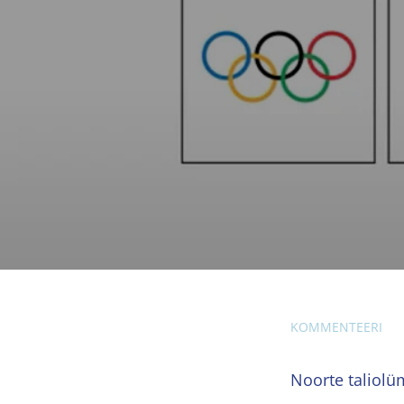
KOMMENTEERI
Noorte taliol