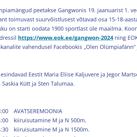
mpiamängud peetakse Gangwonis 19. jaanuarist 1. vee
gant toimuvast suurvõistlusest võtavad osa 15-18-aas
kku on starti oodata 1900 sportlast üle maailma. Koo
dressil
https://www.eok.ee/gangwon-2024
ning EO
kanalite vahendusel Facebookis „Olen Olümpiafänn“ 
.
esindavad Eestit Maria Eliise Kaljuvere ja Jegor Mart
s Saskia Kütt ja Sten Talumaa.
13:00 AVATSEREMOONIA
:00 kiiruisutamine M ja N 500m.
:30 kiiruisutamine M ja N 1500m.