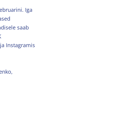
bruarini. Iga
tased
ndisele saab
K
ja Instagramis
senko,