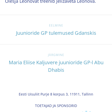
Olesja Leonovat treenib Jelizaveta Leonova.
EELMINE
Juunioride GP tulemused Gdanskis
JÄRGMINE
Maria Eliise Kaljuvere juunioride GP-l Abu
Dhabis
Eesti Uisuliit Purje 8 korpus 3, 11911, Tallinn
TOETAJAD JA SPONSORID