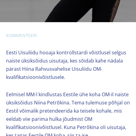
KOMMENTEERI
Eesti Uisuliidu hooaja kontrollstardi võistlusel selgus
naiste üksiksõidus uisutaja, kes sõidab kahe nädala
pärast Hiina Rahvusvahelise Uisuliidu OM-
kvalifikatsioonivõistlusele.
Eelmisel MM-l kindlustas Eestile ühe koha OM-il naiste
üksiksõidus Niina Petrõkina. Tema tulemuse põhjal on
Eestil võimalik pretendeerida ka teisele kohale, mis
eeldab viie parima hulka jõudmist OM
kvalifikatsioonivõistlusel. Kuna Petrõkina oli uisutaja,
kes tagas Eestile OM koha, siis ta ise