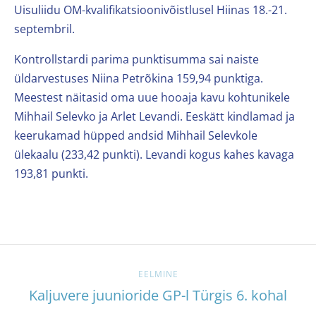
Uisuliidu OM-kvalifikatsioonivõistlusel Hiinas 18.-21.
septembril.
Kontrollstardi parima punktisumma sai naiste
üldarvestuses Niina Petrõkina 159,94 punktiga.
Meestest näitasid oma uue hooaja kavu kohtunikele
Mihhail Selevko ja Arlet Levandi. Eeskätt kindlamad ja
keerukamad hüpped andsid Mihhail Selevkole
ülekaalu (233,42 punkti). Levandi kogus kahes kavaga
193,81 punkti.
EELMINE
Kaljuvere juunioride GP-l Türgis 6. kohal