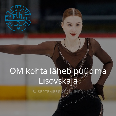
OM kohta läheb püüdma
Lisovskaja
3. SEPTEMBER 2025
,
INFO