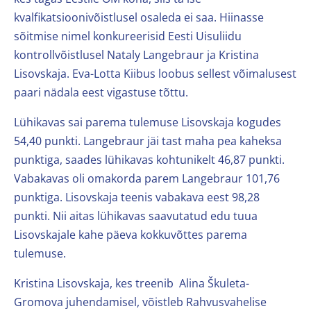
kvalfikatsioonivõistlusel osaleda ei saa. Hiinasse
sõitmise nimel konkureerisid Eesti Uisuliidu
kontrollvõistlusel Nataly Langebraur ja Kristina
Lisovskaja. Eva-Lotta Kiibus loobus sellest võimalusest
paari nädala eest vigastuse tõttu.
Lühikavas sai parema tulemuse Lisovskaja kogudes
54,40 punkti. Langebraur jäi tast maha pea kaheksa
punktiga, saades lühikavas kohtunikelt 46,87 punkti.
Vabakavas oli omakorda parem Langebraur 101,76
punktiga. Lisovskaja teenis vabakava eest 98,28
punkti. Nii aitas lühikavas saavutatud edu tuua
Lisovskajale kahe päeva kokkuvõttes parema
tulemuse.
Kristina Lisovskaja, kes treenib Alina Škuleta-
Gromova juhendamisel, võistleb Rahvusvahelise