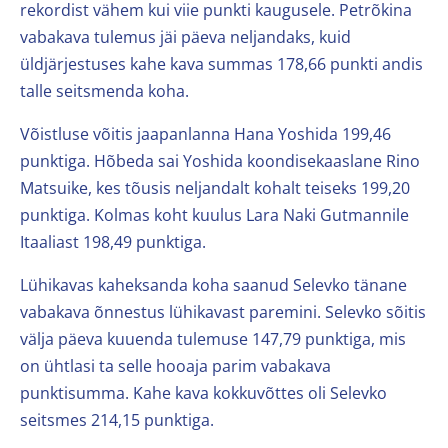
rekordist vähem kui viie punkti kaugusele. Petrõkina
vabakava tulemus jäi päeva neljandaks, kuid
üldjärjestuses kahe kava summas 178,66 punkti andis
talle seitsmenda koha.
Võistluse võitis jaapanlanna Hana Yoshida 199,46
punktiga. Hõbeda sai Yoshida koondisekaaslane Rino
Matsuike, kes tõusis neljandalt kohalt teiseks 199,20
punktiga. Kolmas koht kuulus Lara Naki Gutmannile
Itaaliast 198,49 punktiga.
Lühikavas kaheksanda koha saanud Selevko tänane
vabakava õnnestus lühikavast paremini. Selevko sõitis
välja päeva kuuenda tulemuse 147,79 punktiga, mis
on ühtlasi ta selle hooaja parim vabakava
punktisumma. Kahe kava kokkuvõttes oli Selevko
seitsmes 214,15 punktiga.