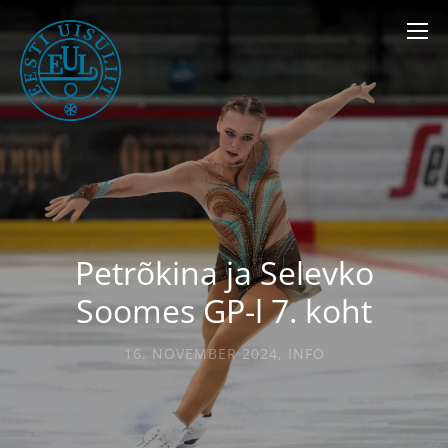
Petrõkina ja Selevko
Soomes GP-l 7. koht
16. NOVEMBER 2024
,
INFO