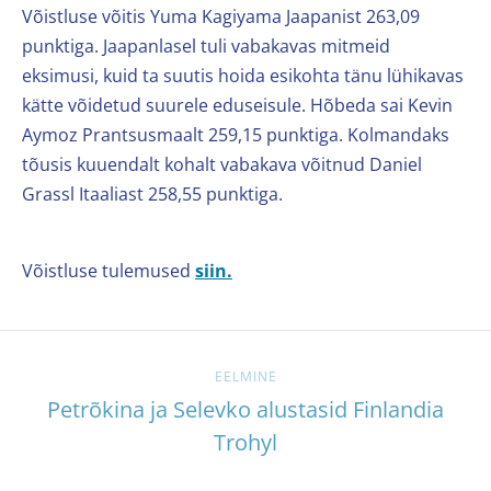
Võistluse võitis Yuma Kagiyama Jaapanist 263,09
punktiga. Jaapanlasel tuli vabakavas mitmeid
eksimusi, kuid ta suutis hoida esikohta tänu lühikavas
kätte võidetud suurele eduseisule. Hõbeda sai Kevin
Aymoz Prantsusmaalt 259,15 punktiga. Kolmandaks
tõusis kuuendalt kohalt vabakava võitnud Daniel
Grassl Itaaliast 258,55 punktiga.
Võistluse tulemused
siin.
EELMINE
Petrõkina ja Selevko alustasid Finlandia
Trohyl