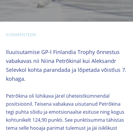
KOMMENTEERI
Iluuisutamise GP-l Finlandia Trophy õnnestus
vabakavas nii Niina Petrõkinal kui Aleksandr
Selevkol kohta parandada ja lõpetada võistlus 7.
kohaga.
Petrõkina oli lühikava järel üheteistkümnendal
positsioonil. Teisena vabakava uisutanud Petrõkina
tegi puhta sõidu ja emotsionaalse esituse ning kogus
kohtunikelt 124,90 punkti. See punktisumma tähistas
tema selle hooaja parimat tulemust ja jäi isiklikust