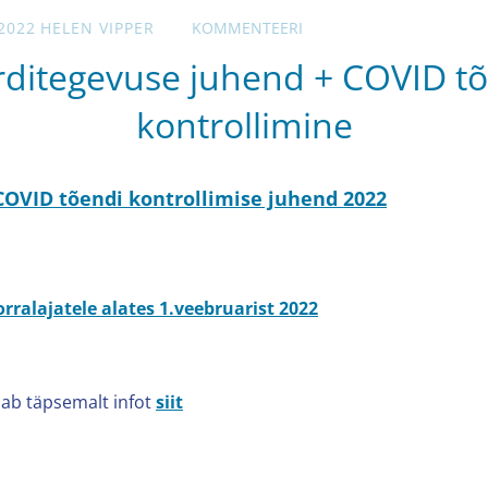
2022
HELEN VIPPER
KOMMENTEERI
ditegevuse juhend + COVID t
kontrollimine
 COVID tõendi kontrollimise juhend 2022
rralajatele alates 1.veebruarist 2022
iab täpsemalt infot
siit