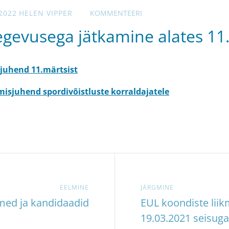
2022
HELEN VIPPER
KOMMENTEERI
egevusega jätkamine alates 11.
 juhend 11.märtsist
isjuhend spordivõistluste korraldajatele
EELMINE
JÄRGMINE
med ja kandidaadid
EUL koondiste liik
19.03.2021 seisuga