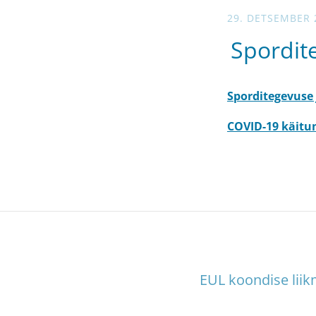
29. DETSEMBER 
Spordit
Sporditegevuse
COVID-19 käitum
EUL koondise liik