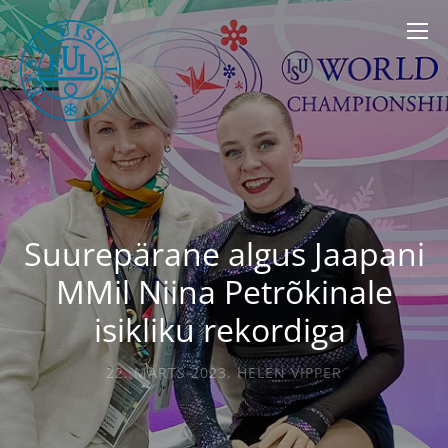
Suurepärane algus Jaapani
MMil Niina Petrõkinale
isikliku rekordiga
22. MÄRTS 2023
,
HELEN VIPPER