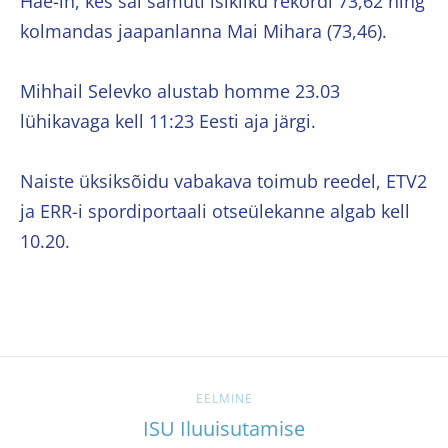
Hae-in, kes sai samuti isikliku rekordi 73,62 ning
kolmandas jaapanlanna Mai Mihara (73,46).
Mihhail Selevko alustab homme 23.03
lühikavaga kell 11:23 Eesti aja järgi.
Naiste üksiksõidu vabakava toimub reedel, ETV2
ja ERR-i spordiportaali otseülekanne algab kell
10.20.
EELMINE
ISU Iluuisutamise