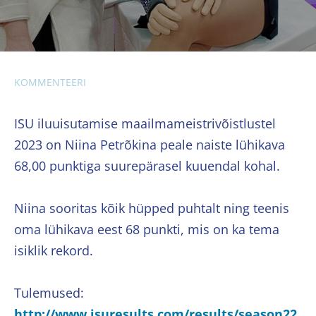
KOMMENTEERI
ISU iluuisutamise maailmameistrivõistlustel
2023 on Niina Petrõkina peale naiste lühikava
68,00 punktiga suurepärasel kuuendal kohal.
Niina sooritas kõik hüpped puhtalt ning teenis
oma lühikava eest 68 punkti, mis on ka tema
isiklik rekord.
Tulemused:
http://www.isuresults.com/results/season22