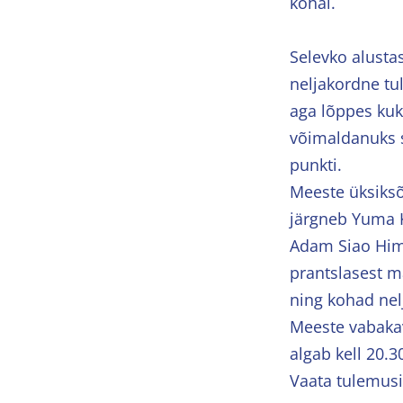
kohal.
Selevko alustas
neljakordne tu
aga lõppes kuk
võimaldanuks s
punkti.
Meeste üksiksõi
järgneb Yuma K
Adam Siao Him 
prantslasest ma
ning kohad nel
Meeste vabakav
algab kell 20.3
Vaata tulemus