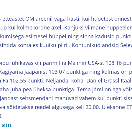
 etteastet OM areenil väga hästi, kui hüpetest õnnest
lup kui kolmekordne axel. Kahjuks viimane hüppeele
kumisega esimesel hüppel ning sinna kadusid punkti
ihtida kohta esikuuiku piiril. Kohtunikud andsid Sele
du lühikavas oli parim Ilia Malinin USA-st 108,16 pun
agiyama Jaapanist 103,07 punktiga ning kolmas on p
Fa 102,55 punkti. Neljandal kohal Daniel Grassl Itaali
ha juba pea üheksa punktiga. Tema järel on aga võistl
jandast seitsmendani mahuvad vähem kui punkti sis
a sõidetakse reedel algusega kell 20.00. Ülekanne ET
0.
i
siin
.