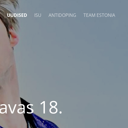
UUDISED
ISU
ANTIDOPING
TEAM ESTONIA
avas 18.