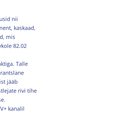
usid nii
ment, kaskaad,
d, mis
vkole 82.02
ktiga. Talle
rantslane
st jääb
ejate rivi tihe
se.
V+ kanalil