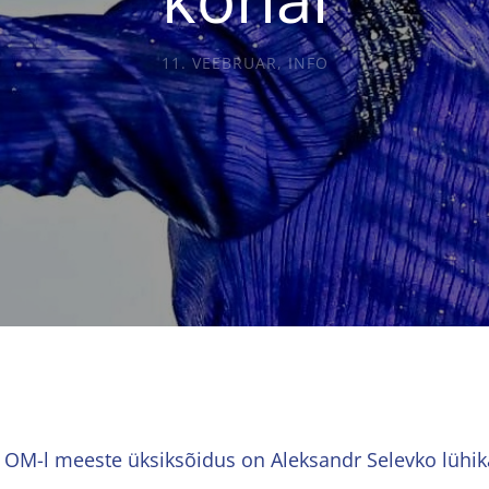
11. VEEBRUAR
,
INFO
 OM-l meeste üksiksõidus on Aleksandr Selevko lühika