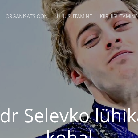
ORGANISATSIOON
ILUUISUTAMINE
KIIRUISUTAMINE
dr Selevko lühik
kohal