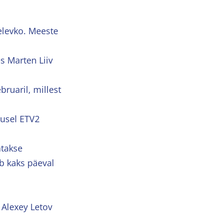
Selevko. Meeste
s Marten Liiv
ruaril, millest
lusel ETV2
atakse
ub kaks päeval
 Alexey Letov