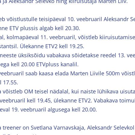
 ja Aleksandr Selevko ning kiiruisutaja Marten Liiv.
b võistlustulle teisipäeval 10. veebruaril Aleksandr 
ne ETV plussis algab kell 20.30.
l, kolmapäeval 11. veebruaril, võistleb kiiruisutamise
tantsil. Ülekanne ETV2 kell 19.25.
meeste üksiksõidu vabakava sõidetakse reedel 13. veeb
ega kell 20.00 ETVpluss kanalil.
veebruaril saab kaasa elada Marten Liivile 500m võist
l 17.55.
 võistleb OM teisel nädalal, kui naiste lühikava uisut
. veebruaril kell 19.45, ülekanne ETV2. Vabakava toim
eval 19. veebruaril algusega kell 20.00.
a treener on Svetlana Varnavskaja, Aleksandr Selevkol