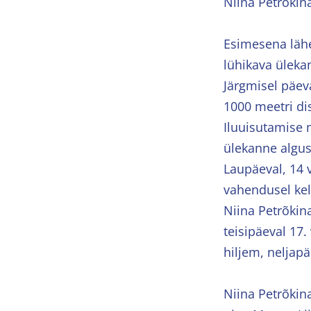
Niina Petrõkina
Esimesena lähe
lühikava ülekan
Järgmisel päeva
1000 meetri dis
Iluuisutamise 
ülekanne algus
Laupäeval, 14 
vahendusel kel
Niina Petrõkina
teisipäeval 17
hiljem, neljapä
Niina Petrõkin