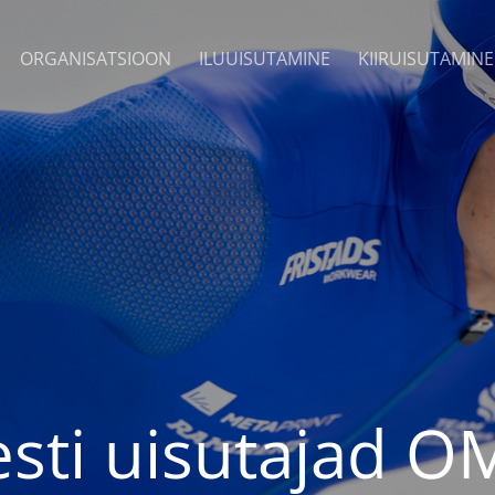
ORGANISATSIOON
ILUUISUTAMINE
KIIRUISUTAMINE
esti uisutajad OM