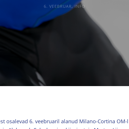
6. VEEBRUAR
,
INFO
est osalevad 6. veebruaril alanud Milano-Cortina OM-l