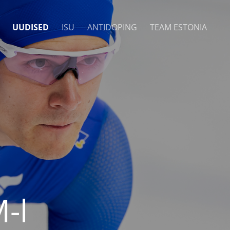
UUDISED
ISU
ANTIDOPING
TEAM ESTONIA
-l