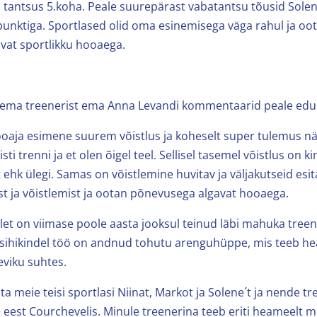
 tantsus 5.koha. Peale suurepärast vabatantsu tõusid Sole
punktiga. Sportlased olid oma esinemisega väga rahul ja oo
vat sportlikku hooaega.
 tema treenerist ema Anna Levandi kommentaarid peale eduk
ooaja esimene suurem võistlus ja koheselt super tulemus näi
sti trenni ja et olen õigel teel. Sellisel tasemel võistlus on ki
 ehk ülegi. Samas on võistlemine huvitav ja väljakutseid esita
t ja võistlemist ja ootan põnevusega algavat hooaega.
let on viimase poole aasta jooksul teinud läbi mahuka tre
sihikindel töö on andnud tohutu arenguhüppe, mis teeb he
leviku suhtes.
ta meie teisi sportlasi Niinat, Markot ja Solene´t ja nende t
 eest Courchevelis. Minule treenerina teeb eriti heameelt m