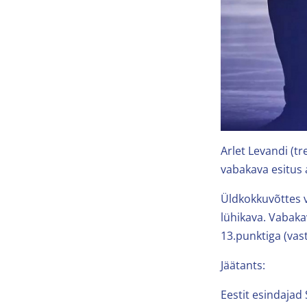
Arlet Levandi (t
vabakava esitus 
Üldkokkuvõttes v
lühikava. Vabaka
13.punktiga (vast
Jäätants:
Eestit esindajad