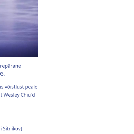
uurepärane
93.
s võistlust peale
at Wesley Chiu´d
 Sitnikov)