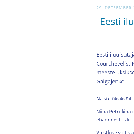
29. DETSEMBER 
Eesti i
Eesti iluuisuta
Courchevelis, 
meeste üksiksõ
Gaigajenko.
Naiste üksiksõit:
Niina Petrõkina 
ebaõnnestus kuid
Võistluse võitis