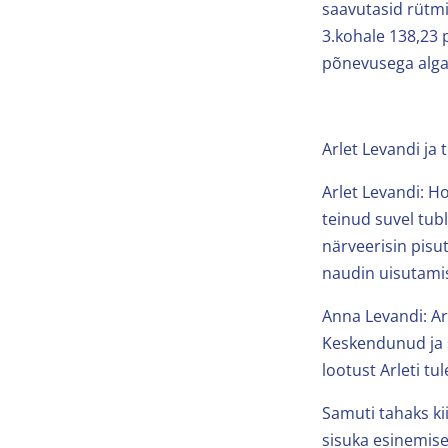
saavutasid rütmi
3.kohale 138,23 
põnevusega alga
Arlet Levandi ja
Arlet Levandi: H
teinud suvel tubli
närveerisin pisut
naudin uisutamis
Anna Levandi: Ar
Keskendunud ja 
lootust Arleti tu
Samuti tahaks kii
sisuka esinemise