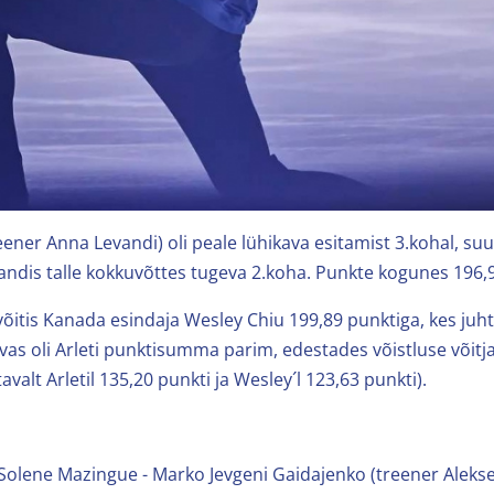
reener Anna Levandi) oli peale lühikava esitamist 3.kohal, s
andis talle kokkuvõttes tugeva 2.koha. Punkte kogunes 196,
õitis Kanada esindaja Wesley Chiu 199,89 punktiga, kes juhti
vas oli Arleti punktisumma parim, edestades võistluse võitj
avalt Arletil 135,20 punkti ja Wesley´l 123,63 punkti).
 Solene Mazingue - Marko Jevgeni Gaidajenko (treener Aleksei