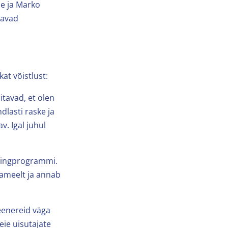
ne ja Marko
tavad
at võistlust:
tavad, et olen
ndlasti raske ja
v. Igal juhul
eningprogrammi.
ameelt ja annab
reenereid väga
eie uisutajate