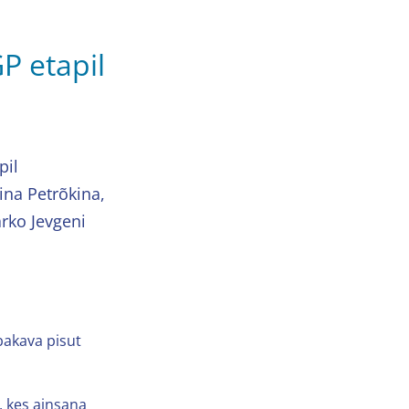
P etapil
pil
ina Petrõkina,
rko Jevgeni
bakava pisut
, kes ainsana