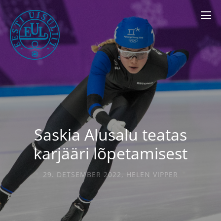
Saskia Alusalu teatas
karjääri lõpetamisest
29. DETSEMBER 2022
,
HELEN VIPPER