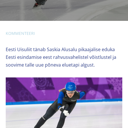
KOMMENTEERI
Eesti Uisuliit tänab Saskia Alusalu pikaajalise eduka
Eesti esindamise eest rahvusvahelistel võistlustel ja
soovime talle uue põneva eluetapi algust.