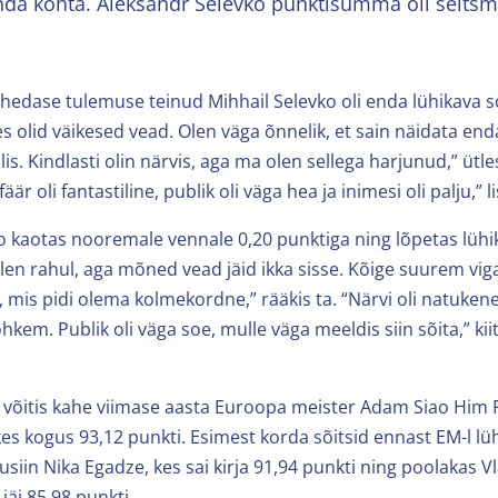
da kohta. Aleksandr Selevko punktisumma oli seitsm
 lähedase tulemuse teinud Mihhail Selevko oli enda lühikava 
es olid väikesed vead. Olen väga õnnelik, et sain näidata end
is. Kindlasti olin närvis, aga ma olen sellega harjunud,” ütl
är oli fantastiline, publik oli väga hea ja inimesi oli palju,” li
 kaotas nooremale vennale 0,20 punktiga ning lõpetas lüh
olen rahul, aga mõned vead jäid ikka sisse. Kõige suurem viga
 mis pidi olema kolmekordne,” rääkis ta. “Närvi oli natuken
ohkem. Publik oli väga soe, mulle väga meeldis siin sõita,” kii
 võitis kahe viimase aasta Euroopa meister Adam Siao Him 
es kogus 93,12 punkti. Esimest korda sõitsid ennast EM-l lü
usiin Nika Egadze, kes sai kirja 91,94 punkti ning poolakas V
jäi 85,98 punkti.