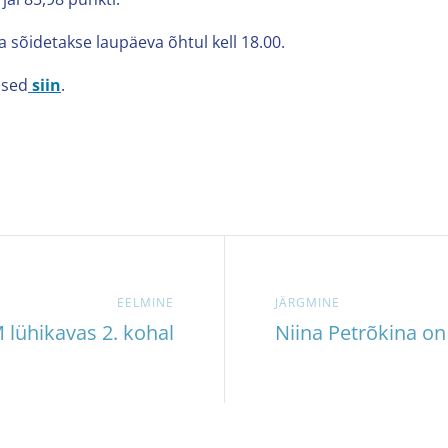
sõidetakse laupäeva õhtul kell 18.00.
used
siin
.
EELMINE
JÄRGMINE
 lühikavas 2. kohal
Niina Petrõkina o