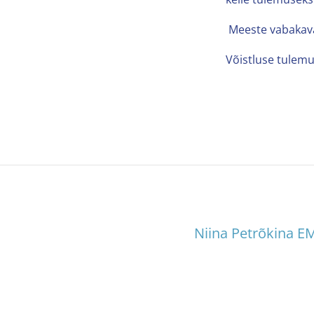
Meeste vabakava 
Võistluse tulem
Niina Petrõkina EM