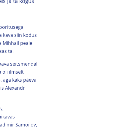
es ja ta kogus
sooritusega
a kava siin kodus
es Mihhail peale
sas ta.
ikava seitsmendal
 oli ilmselt
e, aga kaks päeva
tis Alexandr
Fa
hikavas
ladimir Samoilov,