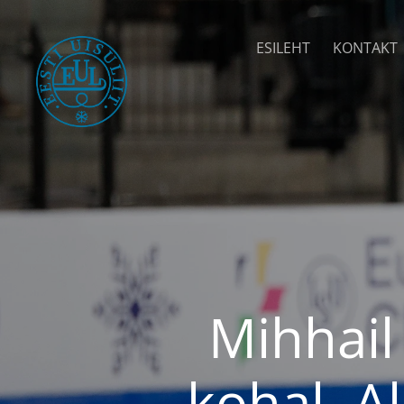
ESILEHT
KONTAKT
Mihhail
kohal, A