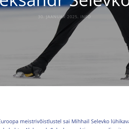
30. JAANUAR 2025
,
INFO
Euroopa meistrivõistlustel sai Mihhail Selevko lühikav