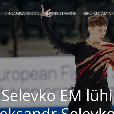
ORGANISATSIOON
ILUUISUTAMINE
KIIRUISUTAMINE
 Selevko EM lühi
leksandr Selevko