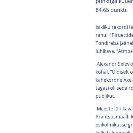
punktiga kuuen
84,65 punkti.
Isikliku rekordi
rahul. “Piruettid
Tondiraba jäähall
lühikava. “Atmosfä
Alexandr Selevko
kohal. “Üldiselt 
kahekordne Axel,
tagasi oli seda r
publikut.
Meeste lühikava
Prantsusmaalt, k
esikolmikusse gr
kelle tulemuseks 