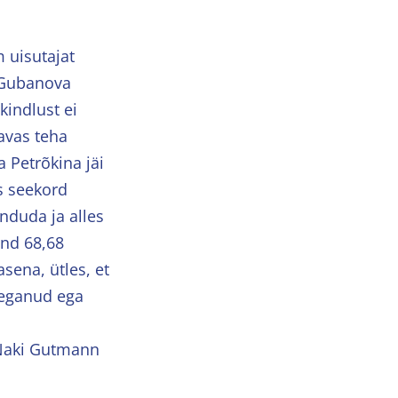
 uisutajat
a Gubanova
kindlust ei
kavas teha
a Petrõkina jäi
is seekord
nduda ja alles
end 68,68
sena, ütles, et
 seganud ega
 Naki Gutmann