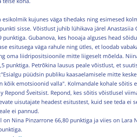
 teise koha.
a esikolmik kujunes väga tihedaks ning esimesed kolm
unkti sisse. Võistlust juhib lühikava järel Anastasii
9 punktiga. Gubanova, kes hooaja alguses head sõidu
nase esitusega väga rahule ning ütles, et loodab vaba
g oma liidripositsioonile mitte liigeselt mõelda. Niin
 0,5 punktiga. Petrõkina lausus peale võistlust, et suut
a:"Esialgu püüdsin publiku kaasaelamisele mitte keske
in kõik emotsioonid valla". Kolmandale kohale sõitis 
Repond Šveitsist. Repond, kes sõitis võistlusel viima
nevate uisutajate headest esitustest, kuid see teda ei
peale ei pannud.
l on Nina Pinzarrone 66,80 punktiga ja viies on Lara
 punktiga.