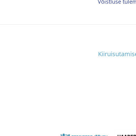
Võistluse tul
Kiiruisutami