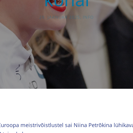
29. JAANUAR 2025
,
INFO
uroopa meistrivõistlustel sai Niina Petrõkina lühikava