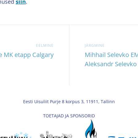
emused
siin
.
EELMINE
JÄRGMINE
se MK etapp Calgary
Mihhail Selevko EM
Aleksandr Selevko 
Eesti Uisuliit Purje 8 korpus 3, 11911, Tallinn
TOETAJAD JA SPONSORID