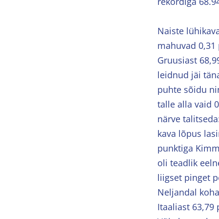
rekordiga 68.94
Naiste lühikav
mahuvad 0,31 p
Gruusiast 68,9
leidnud jäi tä
puhte sõidu nin
talle alla vaid
närve talitsed
kava lõpus las
punktiga Kimmy 
oli teadlik eel
liigset pinget 
Neljandal koha
Itaaliast 63,79